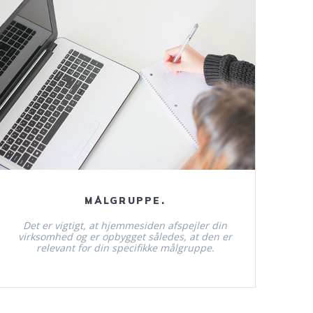
Læs mere.
MÅLGRUPPE.
Det er vigtigt, at hjemmesiden afspejler din
virksomhed og er opbygget således, at den er
relevant for din specifikke målgruppe.