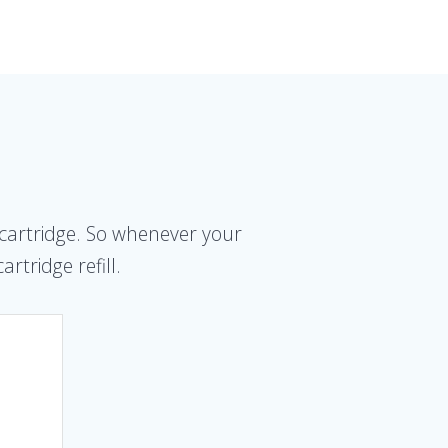
t cartridge. So whenever your
rtridge refill.