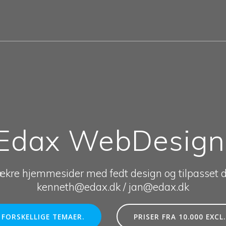
Edax WebDesign
ækre hjemmesider med fedt design og tilpasset d
kenneth@edax.dk / jan@edax.dk
FORSKELLIGE TEMAER.
PRISER FRA 10.000 EXCL