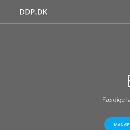
Skip
DDP.DK
to
content
Færdige l
MANGE 